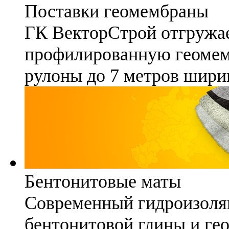
Поставки геомембраны
ГК ВекторСтрой отгружае
профилированную геомемб
рулоны до 7 метров шири
Бентонитовые маты
Современный гидроизоля
бентонитовой глины и гео