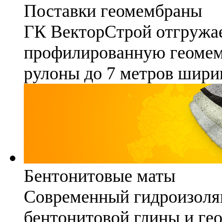
Поставки геомембраны
ГК ВекторСтрой отгружае
профилированную геомемб
рулоны до 7 метров шири
Бентонитовые маты
Современный гидроизоля
бентонитовой глины и гео