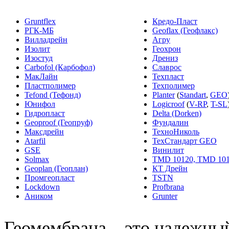
Gruntflex
Кредо-Пласт
РГК-МБ
Geoflax (Геофлакс)
Вилладрейн
Агру
Изолит
Геохрон
Изостуд
Дрениз
Carbofol (Карбофол)
Славрос
МакЛайн
Техпласт
Пластполимер
Техполимер
Tefond (Тефонд)
Planter
(
Standart
,
GEO
Юнифол
Logicroof
(
V-RP
,
T-SL
Гидропласт
Delta (Dorken)
Geoproof (Геопруф)
Фундалин
Максдрейн
ТехноНиколь
Atarfil
ТехСтандарт GEO
GSE
Винилит
Solmax
TMD 10120, TMD 10
Geoplan (Геоплан)
КТ Дрейн
Промгеопласт
TSTN
Lockdown
Profbrana
Аником
Grunter
Геомембрана – это надежны