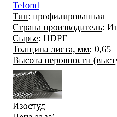
Tefond
Тип
: профилированная
Страна производитель
: И
Сырье
: HDPE
Толщина листа, мм
: 0,65
Высота неровности (высту
Изостуд
Цена за м²