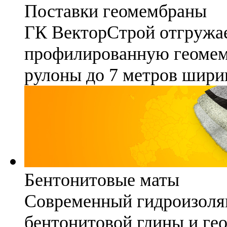
Поставки геомембраны
ГК ВекторСтрой отгружае
профилированную геомемб
рулоны до 7 метров шири
Бентонитовые маты
Современный гидроизоля
бентонитовой глины и гео