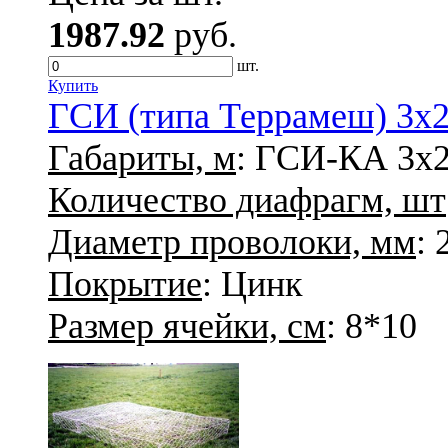
1987.92
руб.
шт.
Купить
ГСИ (типа Террамеш) 3х2х
Габариты, м
: ГСИ-КА 3х2
Количество диафрагм, шт
Диаметр проволоки, мм
: 
Покрытие
: Цинк
Размер ячейки, см
: 8*10