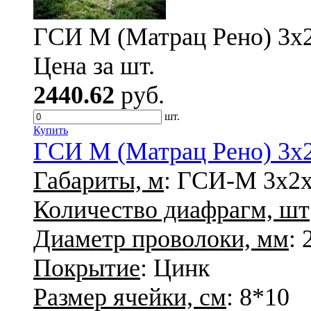
ГСИ М (Матрац Рено) 3х2х
Цена за шт.
2440.62
руб.
шт.
Купить
ГСИ М (Матрац Рено) 3х2х
Габариты, м
: ГСИ-М 3х2х
Количество диафрагм, шт
Диаметр проволоки, мм
: 
Покрытие
: Цинк
Размер ячейки, см
: 8*10