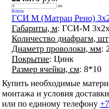
шт.
Купить
ГСИ М (Матрац Рено) 3х2х
Габариты, м
: ГСИ-М 3х2х
Количество диафрагм, шт
Диаметр проволоки, мм
: 
Покрытие
: Цинк
Размер ячейки, см
: 8*10
Купить необходимые материа
монтажа и условия доставк
или по единому телефону
+7