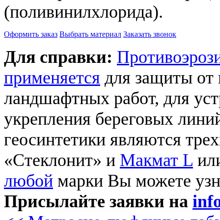
(поливинилхлорида).
Оформить заказ
Выбрать материал
Заказать звонок
Для справки:
Противоэрози
применяется
для защиты от 
ландшафтных работ, для уст
укрепления береговых лини
геосинтетики являются тре
«Стеклонит» и
Макмат L
или
любой
марки Вы можете узн
Присылайте заявки на
inf