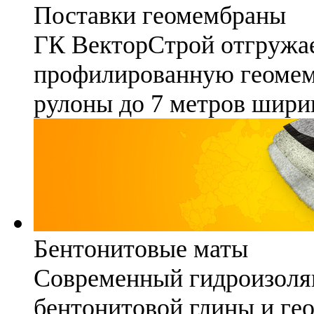
Поставки геомембраны
ГК ВекторСтрой отгружае
профилированную геомемб
рулоны до 7 метров шири
Бентонитовые маты
Современный гидроизоля
бентонитовой глины и гео