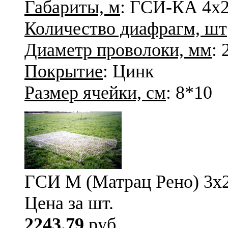
Габариты, м
: ГСИ-КА 4х2
Количество диафрагм, шт
Диаметр проволоки, мм
: 
Покрытие
: Цинк
Размер ячейки, см
: 8*10
ГСИ М (Матрац Рено) 3х2х
Цена за шт.
2243.79
руб.