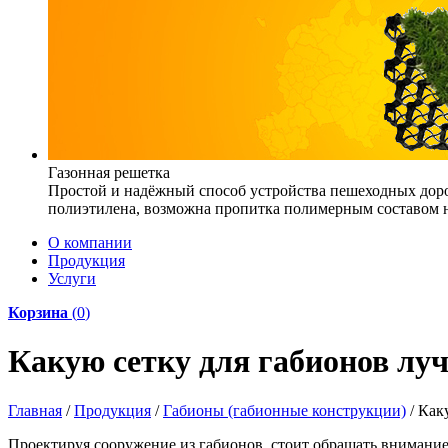
Газонная решетка
Простой и надёжный способ устройства пешеходных доро
полиэтилена, возможна пропитка полимерным составом на
О компании
Продукция
Услуги
Корзина
(
0
)
Какую сетку для габионов лу
Главная
/
Продукция
/
Габионы (габионные конструкции)
/
Как
Проектируя сооружение из габионов, стоит обращать внимание 