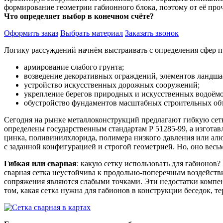
формирование геометрии габионного блока, поэтому от её про
Что определяет выбор в конечном счёте?
Оформить заказ
Выбрать материал
Заказать звонок
Логику рассуждений начнём выстраивать с определения сфер 
армирование слабого грунта;
возведение декоративных ограждений, элементов ландша
устройство искусственных дорожных сооружений;
укрепление берегов природных и искусственных водоёмо
обустройство фундаментов масштабных строительных объ
Сегодня на рынке металлоконструкций предлагают гибкую сет
определены государственным стандартам Р 51285-99, а изгота
цинка, поливинилхлорида, полимера низкого давления или ал
с заданной конфигурацией и строгой геометрией. Но, оно весь
Гибкая или сварная
: какую сетку использовать для габионов?
сварная сетка неустойчива к продольно-поперечным воздействи
сопряжения являются слабыми точками. Эти недостатки компен
том, какая сетка нужна для габионов в конструкции беседок, т