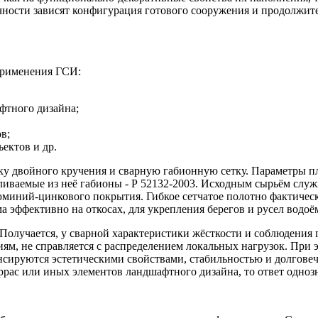
чности зависят конфигурация готового сооружения и продолжит
применения ГСИ:
фтного дизайна;
в;
ектов и др.
ку двойного кручения и сварную габионную сетку. Параметры п
вливаемые из неё габионы - Р 52132-2003. Исходным сырьём слу
юминий-цинкового покрытия. Гибкое сетчатое полотно фактичес
ма эффективно на откосах, для укрепления берегов и русел водо
 Получается, у сварной характеристики жёсткости и соблюдения 
ям, не справляется с распределением локальных нагрузок. При 
сируются эстетическими свойствами, стабильностью и долговеч
еррас или иных элементов ландшафтного дизайна, то ответ одноз