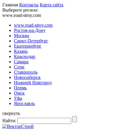
Главная
Контакты
Карта сайта
Выберите регион:
www.road-stroy.com
www.road-stroy.com
Ростов-на-Дону
Москва
Санкт-Петербург
Екатеринбург
Казань
Краснодар
Самара
Сочи
Ставрополь
Новосибирск
Нижний Новгород
Пермь
Омск
Уфа
Ярославль
свернуть
Найти: