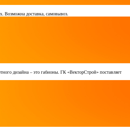
х. Возможна доставка, самовывоз.
тного дизайна – это габионы. ГК «ВекторСтрой» поставляет