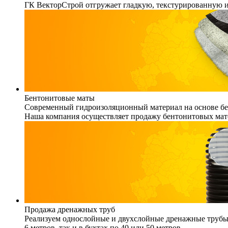
ГК ВекторСтрой отгружает гладкую, текстурированную 
Бентонитовые маты
Современный гидроизоляционный материал на основе бен
Наша компания осуществляет продажу бентонитовых мато
Продажа дренажных труб
Реализуем однослойные и двухслойные дренажные трубы (
6 метров, так и в бухтах по 40 или 50 метров.