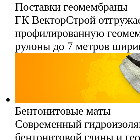
Поставки геомембраны
ГК ВекторСтрой отгружае
профилированную геомемб
рулоны до 7 метров шири
Бентонитовые маты
Современный гидроизоля
бентонитовой глины и гео