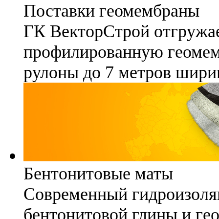
Поставки геомембраны
ГК ВекторСтрой отгружае
профилированную геомемб
рулоны до 7 метров шири
Бентонитовые маты
Современный гидроизоля
бентонитовой глины и гео